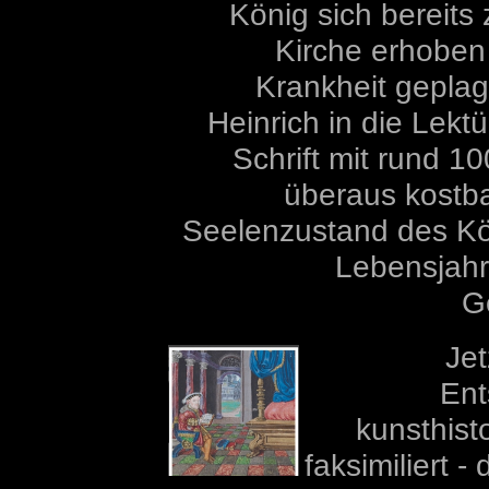
König sich bereits
Kirche erhoben 
Krankheit geplag
Heinrich in die Lekt
Schrift mit rund 
überaus kostba
Seelenzustand des Kö
Lebensjah
G
Jet
Ent
kunsthist
faksimiliert -