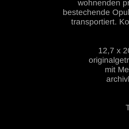
wohnenden pri
bestechende Opule
transportiert. 
12,7 x 2
originalge
mit Me
archi