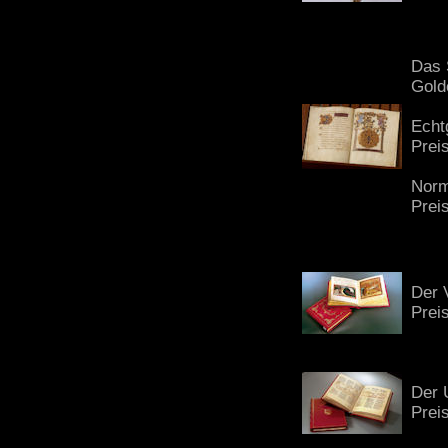
Das 
Gold
Echt
Prei
Norm
Prei
Der 
Prei
Der 
Prei