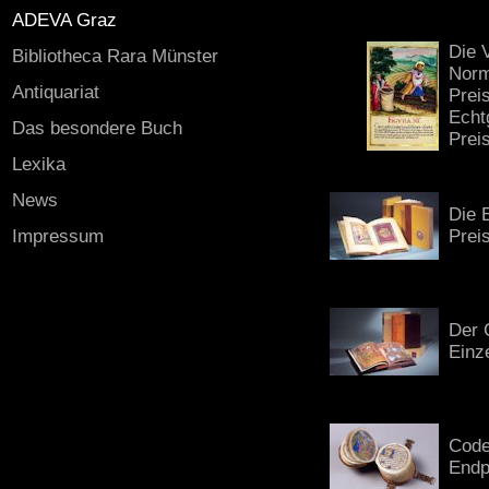
ADEVA Graz
Die 
Bibliotheca Rara Münster
Norm
Antiquariat
Prei
Echt
Das besondere Buch
Prei
Lexika
News
Die 
Impressum
Prei
Der 
Einz
Code
Endp