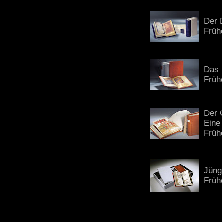
Der 
Früh
Das 
Früh
Der 
Eine
Früh
Jüng
Früh