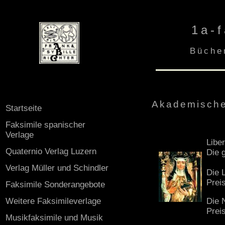
1a-f
Bücher
Akademische
Startseite
Faksimile spanischer
Verlage
Liber
Quaternio Verlag Luzern
Die 
Verlag Müller und Schindler
Die 
Prei
Faksimile Sonderangebote
Weitere Faksimileverlage
Die 
Prei
Musikfaksimile und Musik